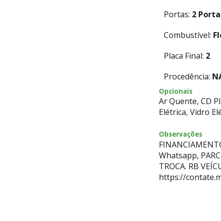
Portas:
2 Porta
Combustível:
Fl
Placa Final:
2
Procedência:
N
Opcionais
Ar Quente, CD Pl
Elétrica, Vidro El
Observações
FINANCIAMENTO
Whatsapp, PAR
TROCA. RB VEÍC
https://contate.