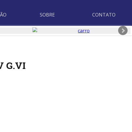
ÇÃO
SOBRE
CONTATO
V G.VI