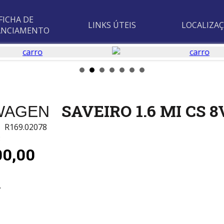
FICHA DE
LINKS ÚTEIS
LOCALIZA
ANCIAMENTO
SAVEIRO 1.6 MI CS 8
WAGEN
o:
R169.02078
:
00,00